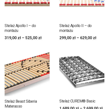
Stelaż Apollo I – do
Stelaż Apollo II – do
montażu
montażu
319,00
zł
–
525,00
zł
299,00
zł
–
629,00
zł
Stelaż CUREM® Basic
Stelaż Beast Siberia
Materasso
1 689,00
zł
–
2 699,00
zł