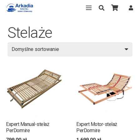
Stelaże
Expert Manual-stelaż
Expert Motor-stelaż
PerDormire
PerDormire
799,00
zł
1 699,00
zł