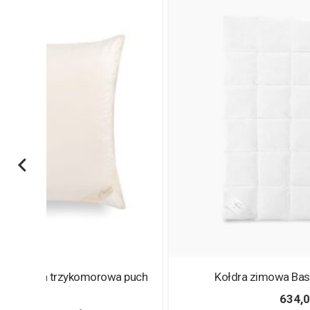
 puch
Kołdra zimowa Basic puch 70% AMZ
634,00
zł