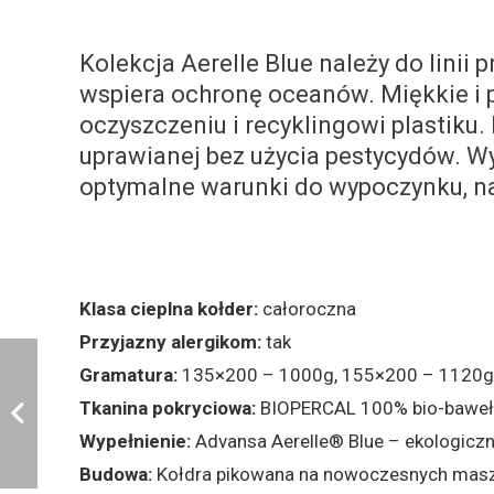
Kolekcja Aerelle Blue należy do lini
wspiera ochronę oceanów. Miękkie i
oczyszczeniu i recyklingowi plastiku
uprawianej bez użycia pestycydów. Wy
optymalne warunki do wypoczynku, na
Klasa cieplna kołder:
całoroczna
Przyjazny alergikom:
tak
Gramatura:
135×200 – 1000g, 155×200 – 1120g,
Tkanina pokryciowa:
BIOPERCAL 100% bio-baweł
Wypełnienie:
Advansa Aerelle® Blue – ekologiczn
Budowa:
Kołdra pikowana na nowoczesnych maszy