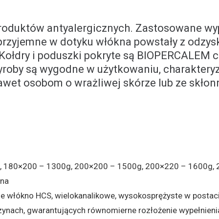
i produktów antyalergicznych. Zastosowane w
 przyjemne w dotyku włókna powstały z odz
. Kołdry i poduszki pokryte są BIOPERCALEM c
roby są wygodne w użytkowaniu, charakteryzu
wet osobom o wrażliwej skórze lub ze skłonn
 180×200 – 1300g, 200×200 – 1500g, 200×220 – 1600g,
na
e włókno HCS, wielokanalikowe, wysokosprężyste w postaci
nach, gwarantujących równomierne rozłożenie wypełnieni