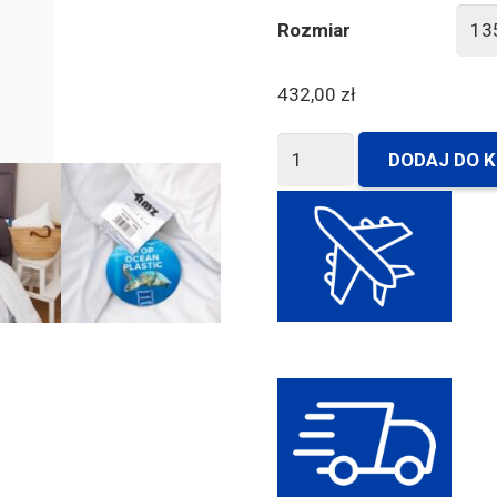
Rozmiar
432,00
zł
ilość
DODAJ DO 
Kołdra
całoroczna
Aerelle
Blue
AMZ