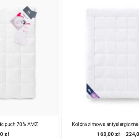
Kołdra zimowa antyalergiczna Mikrofibra AMZ
160,00
zł
–
224,00
zł