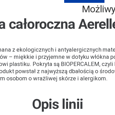
Możliwy t
a całoroczna Aerell
nana z ekologicznych i antyalergicznych mat
nów – miękkie i przyjemne w dotyku włókna 
owi plastiku. Pokryta są BIOPERCALEM, czyli
odukt powstał z najwyższą dbałością o środ
m osobom o wrażliwej skórze i alergikom.
Opis linii