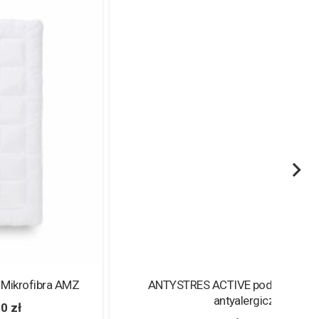
ANTYSTRES ACTIVE poduszka pikowana
antyalergiczna
Koł