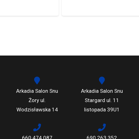
Arkadia Salon Snu
Arkadia Salon Snu
Żory ul.
Stargard ul. 11
Wodzisławska 14
listopada 39U1
660 474 087
690 263 352