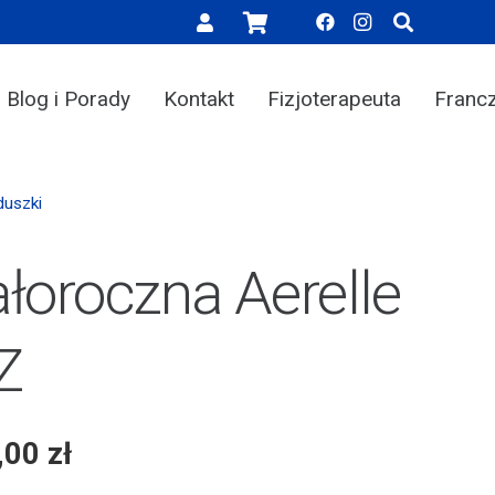
Blog i Porady
Kontakt
Fizjoterapeuta
Franc
duszki
ałoroczna Aerelle
Z
,00
zł