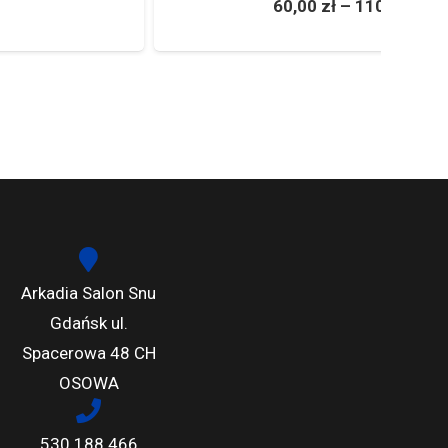
60,00
zł
–
110,00
zł
Arkadia Salon Snu
Gdańsk ul.
Spacerowa 48 CH
OSOWA
530 188 466