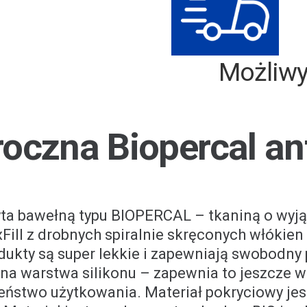
Skonsultuj z
Możliw
roczna Biopercal an
ta bawełną typu BIOPERCAL – tkaniną o wyjąt
Fill z drobnych spiralnie skręconych włókien
odukty są super lekkie i zapewniają swobodny
a warstwa silikonu – zapewnia to jeszcze w