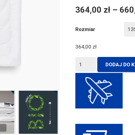
364,00
zł
–
660
Rozmiar
364,00
zł
ilość
DODAJ DO 
Kołdra
całoroczna
antyalergiczna
Biopercal
AMZ