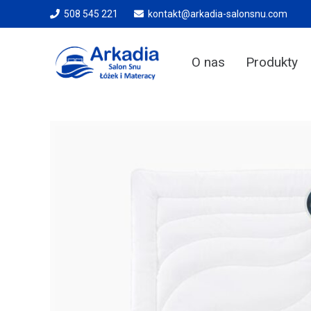
508 545 221
kontakt@arkadia-salonsnu.com
O nas
Produkty