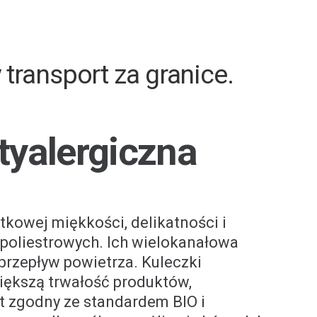
akup z naszym Fizjoterapeut
y transport za granice
.
tyalergiczna
kowej miękkości, delikatności i
 poliestrowych. Ich wielokanałowa
 przepływ powietrza. Kuleczki
iększą trwałość produktów,