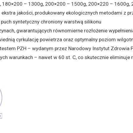
 180×200 – 1300g, 200×200 – 1500g, 200×220 – 1600g,
kstra jakości, produkowany ekologicznych metodami z pr
— puch syntetyczny chroniony warstwą silikonu
nach, gwarantujących równomierne rozłożenie wypełnieni
iednią cyrkulację powietrza oraz optymalny poziom wilgotn
atestem PZH – wydanym przez Narodowy Instytut Zdrowia P
h warunkach – nawet w 60 st. C, co skutecznie eliminuje r