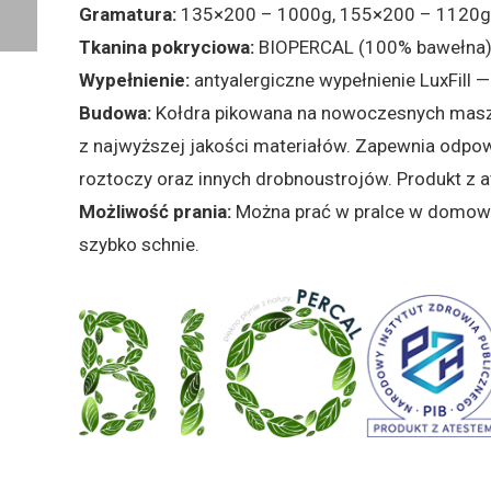
Klasa cieplna kołder:
całoroczna
Przyjazny alergikom:
tak
Gramatura:
135×200 – 1000g, 155×200 – 1120g,
Tkanina pokryciowa:
BIOPERCAL (100% bawełna) e
Wypełnienie:
antyalergiczne wypełnienie LuxFill 
Budowa:
Kołdra pikowana na nowoczesnych maszy
z najwyższej jakości materiałów. Zapewnia odpow
roztoczy oraz innych drobnoustrojów.
Produkt z 
Możliwość prania:
Można prać w pralce w domowyc
szybko schnie.