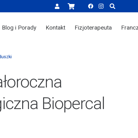
Blog i Porady
Kontakt
Fizjoterapeuta
Franc
duszki
ałoroczna
giczna Biopercal