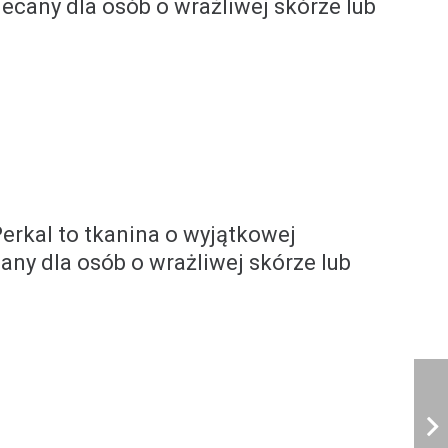
t zgodny ze standardem BIO i
lecany dla osób o wrażliwej skórze lub
erkal to tkanina o wyjątkowej
cany dla osób o wrażliwej skórze lub