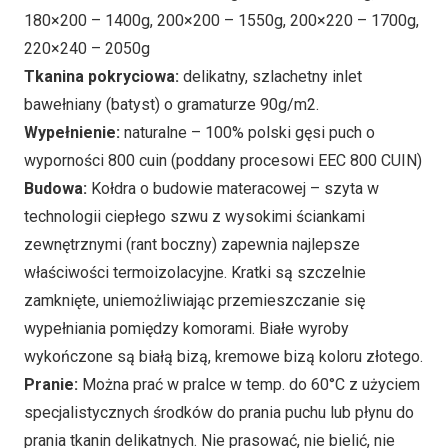
180×200 – 1400g, 200×200 – 1550g, 200×220 – 1700g,
220×240 – 2050g
Tkanina pokryciowa:
delikatny, szlachetny inlet
bawełniany (batyst) o gramaturze 90g/m2.
Wypełnienie:
naturalne – 100% polski gęsi puch o
wyporności 800 cuin (poddany procesowi EEC 800 CUIN)
Budowa:
Kołdra o budowie materacowej – szyta w
technologii ciepłego szwu z wysokimi ściankami
zewnętrznymi (rant boczny) zapewnia najlepsze
właściwości termoizolacyjne. Kratki są szczelnie
zamknięte, uniemożliwiając przemieszczanie się
wypełniania pomiędzy komorami. Białe wyroby
wykończone są białą bizą, kremowe bizą koloru złotego.
Pranie:
Można prać w pralce w temp. do 60°C z użyciem
specjalistycznych środków do prania puchu lub płynu do
prania tkanin delikatnych. Nie prasować, nie bielić, nie