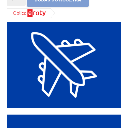
Kołdra
extra
zimowa
Materacowa
Prestige
puch
100%
AMZ