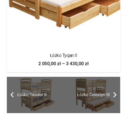
Łóżko Cyryl II
2 165,00
zł
–
3 555,00
zł
Łóżko Teodor II
Łóżko Celestyn III