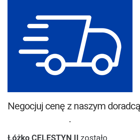
Darmowa wysyłka materacy na ter
Negocjuj cenę z naszym dor
.
Łóżko CELESTYN II
zostało