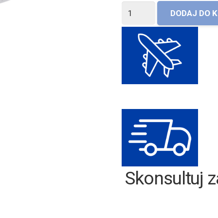
ilość
DODAJ DO 
Materac
Elia
Mollyflex
Skonsultuj z