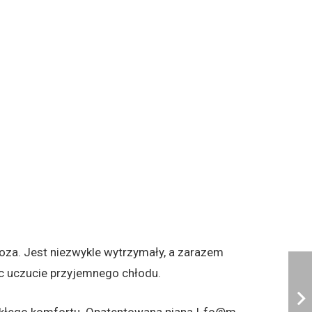
koza. Jest niezwykle wytrzymały, a zarazem
c uczucie przyjemnego chłodu.
wykłego komfortu. Opatentowana piana I-fo@m,