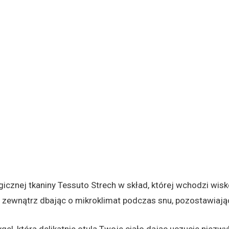
gicznej tkaniny Tessuto Strech w skład, której wchodzi wis
 zewnątrz dbając o mikroklimat podczas snu, pozostawiają
el, która delikatnie otula Twoje ciało dając uczucie niez