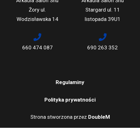
Arkadia Salon Snu
Arkadia Salon Snu
Żory ul.
Stargard ul. 11
Wodzisławska 14
listopada 39U1
660 474 087
690 263 352
Regulaminy
Polityka prywatności
Strona stworzona przez
DoubleM