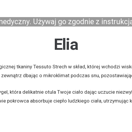
edyczny. Używaj go zgodnie z instrukcją
Elia
gicznej tkaniny Tessuto Strech w skład, której wchodzi wis
 zewnątrz dbając o mikroklimat podczas snu, pozostawiają
el, która delikatnie otula Twoje ciało dając uczucie niez
e pokrowca absorbuje ciepło ludzkiego ciała, utrzymując 