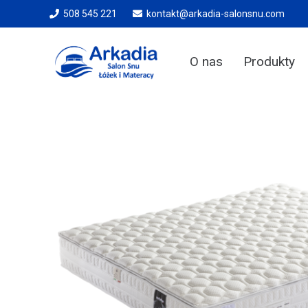
508 545 221
kontakt@arkadia-salonsnu.com
O nas
Produkty