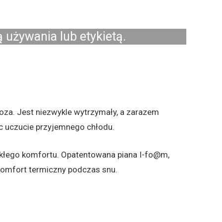
 używania lub etykietą.
koza. Jest niezwykle wytrzymały, a zarazem
c uczucie przyjemnego chłodu.
wykłego komfortu. Opatentowana piana I-fo@m,
komfort termiczny podczas snu.