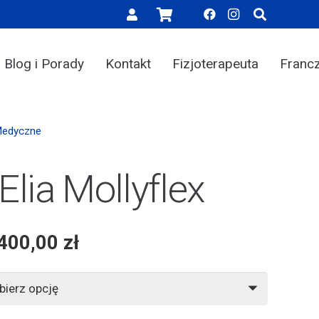
Blog i Porady
Kontakt
Fizjoterapeuta
Franc
Medyczne
lia Mollyflex
 400,00
zł