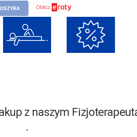
KOSZYKA
akup z naszym Fizjoterapeut
.