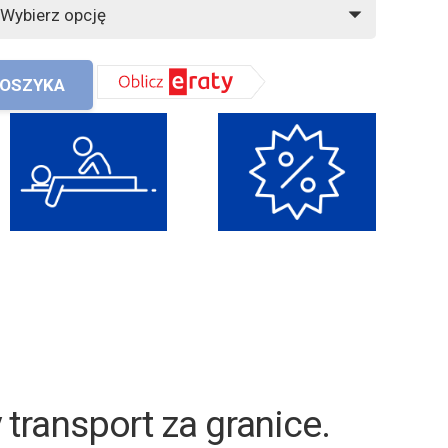
KOSZYKA
akup z naszym Fizjoterapeut
y transport za granice