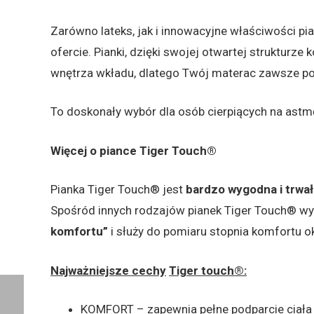
spał w pozycji stojącej. Lateks i pianka błyskawi
Twojego ciała.
Zarówno lateks, jak i innowacyjne właściwości pia
ofercie. Pianki, dzięki swojej otwartej struktur
wnętrza wkładu, dlatego Twój materac zawsze poz
To doskonały wybór dla osób cierpiących na astmę
Więcej o piance Tiger Touch®
Pianka Tiger Touch® jest
bardzo wygodna i trwał
Spośród innych rodzajów pianek Tiger Touch® wy
komfortu”
i służy do pomiaru stopnia komfortu ok
Najważniejsze cechy
Tiger touch®: