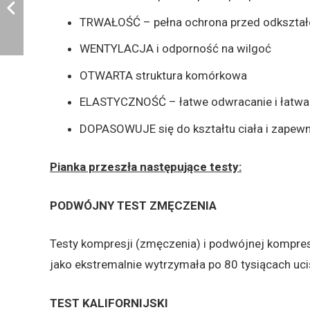
KOMFORT – zapewnia pełne podparcie ciała
TRWAŁOŚĆ – pełna ochrona przed odkszta
WENTYLACJA i odporność na wilgoć
OTWARTA struktura komórkowa
ELASTYCZNOŚĆ – łatwe odwracanie i łatwa 
DOPASOWUJE się do kształtu ciała i zapewn
Pianka przeszła następujące testy:
PODWÓJNY TEST ZMĘCZENIA
Testy kompresji (zmęczenia) i podwójnej kompres
jako ekstremalnie wytrzymała po 80 tysiącach uci