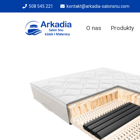
508 545 221
kontakt@arkadia-salonsnu.com
O nas
Produkty