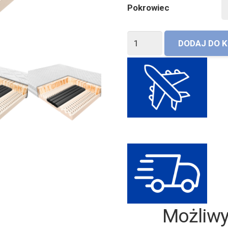
Pokrowiec
ilość
DODAJ DO 
Materac
Janpol
Hadar
Skonsultuj z
Możliw