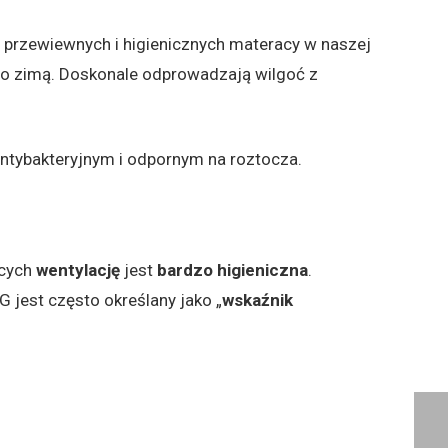
czasie snu. Dopasowują się też do wagi i kształtów
ej przewiewnych i higienicznych materacy w naszej
epło zimą. Doskonale odprowadzają wilgoć z
antybakteryjnym i odpornym na roztocza.
cych
wentylację
jest
bardzo higieniczna
.
 jest często określany jako „
wskaźnik