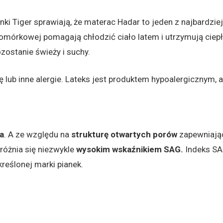
cznie dostosowują się do zmieniających się pozycji ciała w 
nki Tiger sprawiają, że materac Hadar to jeden z najbardzi
ze komórkowej pomagają chłodzić ciało latem i utrzymują ci
ostanie świeży i suchy.
 lub inne alergie. Lateks jest produktem hypoalergicznym, 
a
. A ze względu na
strukturę otwartych porów
zapewniają
różnia się niezwykle
wysokim wskaźnikiem SAG.
Indeks SAG
reślonej marki pianek.