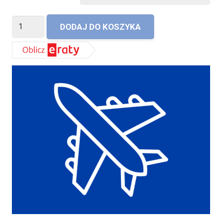
ilość
DODAJ DO KOSZYKA
Materac
Janpol
Intenso