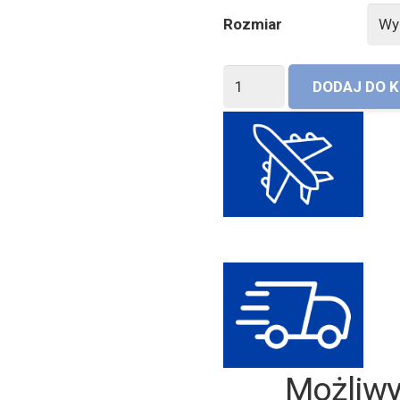
Rozmiar
ilość
DODAJ DO 
Materac
Opera
Serta
Classic
Collection
Skonsultuj
Możl