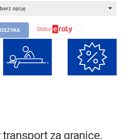
KOSZYKA
 zakup z naszym Fizjoterape
iwy transport za granice
.