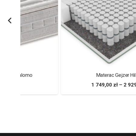
Materac Gejzer Hilding
1 749,00
zł
–
2 929,00
zł