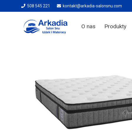
508 545 221
kontakt@arkadia-salonsnu.com
O nas
Produkty