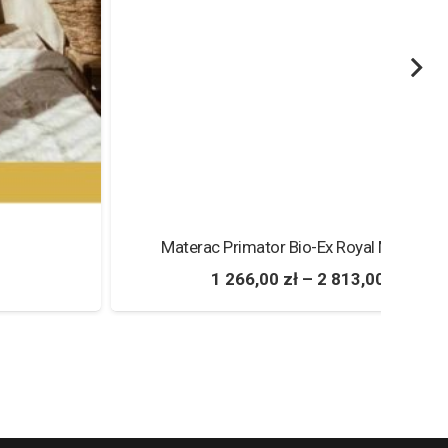
Materac Primator Bio-Ex Royal Materasso
1 266,00
zł
–
2 813,00
zł