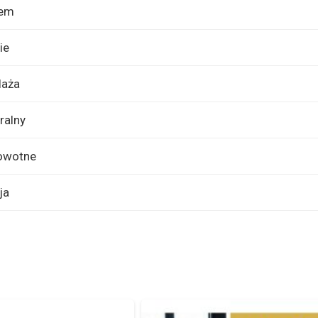
tem
ie
laża
ralny
owotne
ja