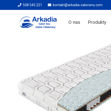
508 545 221
kontakt@arkadia-salonsnu.com
O nas
Produkty