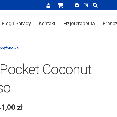
Blog i Porady
Kontakt
Fizjoterapeuta
Franc
Sprężynowe
 Pocket Coconut
so
41,00
zł