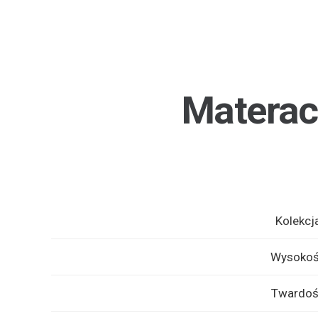
Materac
Kolekcj
Wysoko
Twardo