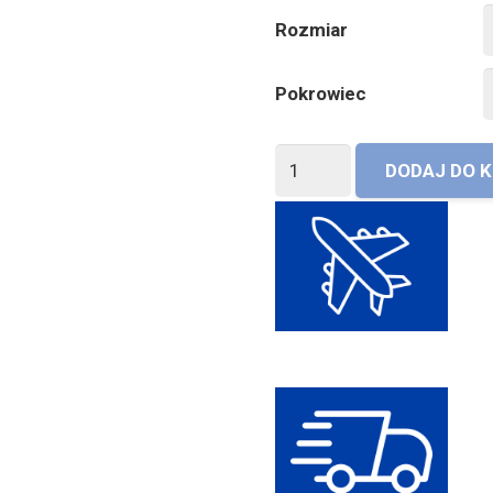
Rozmiar
Pokrowiec
ilość
DODAJ DO 
Materac
Pocket
Coconut
Materasso