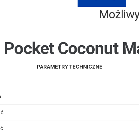
Możliwy t
 Pocket Coconut M
PARAMETRY TECHNICZNE
a
ść
ść