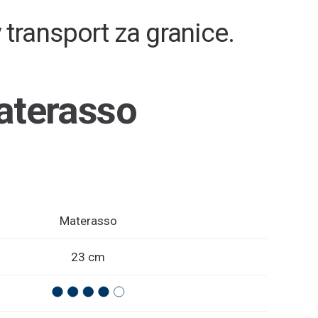
ransport za granice
.
aterasso
Materasso
23 cm