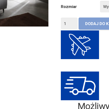
Rozmiar
ilość
DODAJ DO 
Materac
Rinfresco
PerDormire
Możliwy t