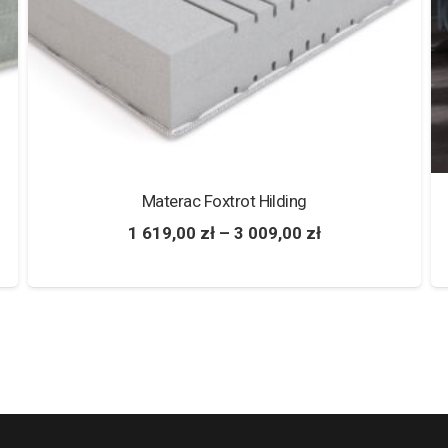
Materac Altair 3.5 PerDormire
4 209,00
zł
–
8 417,00
zł