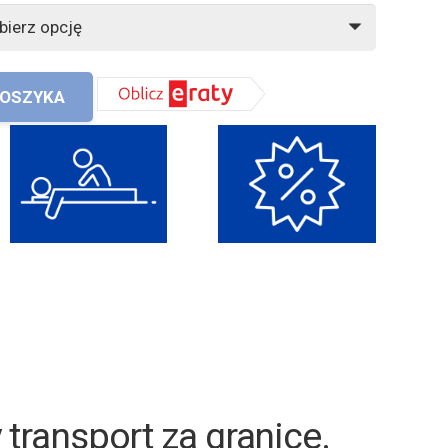
KOSZYKA
ransport za granice
.