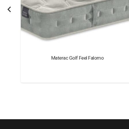
Materac Foxtrot Hilding
1 619,00
zł
–
3 009,00
zł