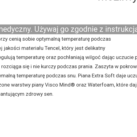
edyczny. Używaj go zgodnie z instrukcją
tórzy cenią sobie optymalną temperaturę podczas
jakości materiału Tencel, który jest delikatny
egulują temperaturę oraz pochłaniają wilgoć dając uczucie p
 rozciąga się i nie kurczy podczas prania. Zaszyta w pokr
ymalną temperaturę podczas snu. Piana Extra Soft daje uczu
czone warstwy piany Visco Mind® oraz Waterfoam, które da
antującym zdrowy sen.