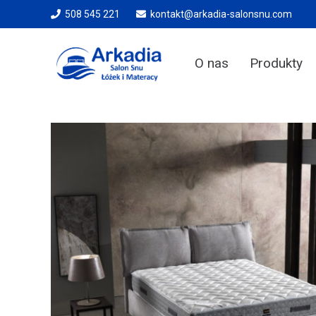
508 545 221
kontakt@arkadia-salonsnu.com
O nas
Produkty