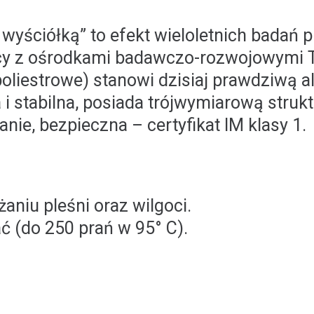
yściółką” to efekt wieloletnich badań 
cy z ośrodkami badawczo-rozwojowymi
liestrowe) stanowi dzisiaj prawdziwą al
 i stabilna, posiada trójwymiarową struk
nie, bezpieczna – certyfikat IM klasy 1.
aniu pleśni oraz wilgoci.
 (do 250 prań w 95° C).