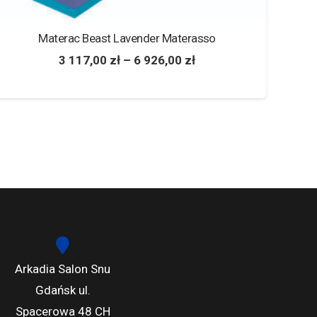
Materac Breakdance Hilding
1 079,00
zł
–
1 819,00
zł
Arkadia Salon Snu
Gdańsk ul.
Spacerowa 48 CH