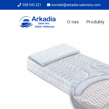
508 545 221
kontakt@arkadia-salonsnu.com
O nas
Produkty