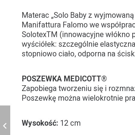
Materac „Solo Baby z wyjmowaną w
Manifattura Falomo we współpra
SolotexTM (innowacyjne włókno po
wyściółek: szczególnie elastyczna
stopniowo ciało, odporna na ściska
POSZEWKA MEDICOTT®
Zapobiega tworzeniu się i rozmnaż
Poszewkę można wielokrotnie prać
​Wysokość:
12 cm