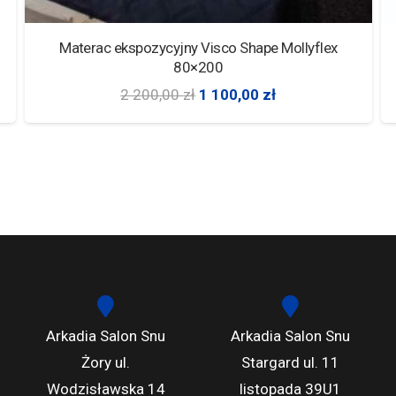
Materac Beast Lavender Materasso
3 117,00
zł
–
6 926,00
zł
Arkadia Salon Snu
Arkadia Salon Snu
Żory ul.
Stargard ul. 11
Wodzisławska 14
listopada 39U1