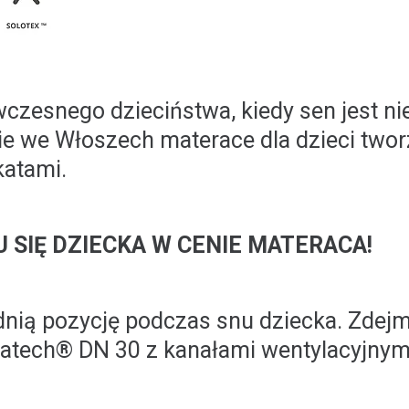
wczesnego dzieciństwa, kiedy sen jest ni
e we Włoszech materace dla dzieci twor
katami.
 SIĘ DZIECKA W CENIE MATERACA!
ią pozycję podczas snu dziecka. Zdej
quatech® DN 30 z kanałami wentylacyjnymi