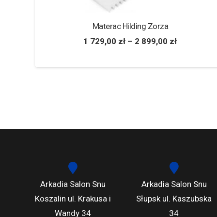
Materac ekspozycyjny Visco Shape Mollyflex
80×200
2 200,00
zł
1 100,00
zł
Arkadia Salon Snu
Arkadia Salon Snu
Koszalin ul. Krakusa i
Słupsk ul. Kaszubska
Wandy 34
34