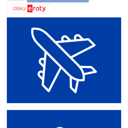
Materac
Tenor
Hilding