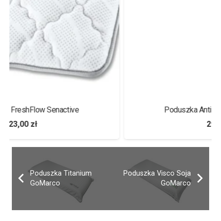
Poduszka Antistress Carbon Hilding
299,00
zł
Poduszka Titanium
Poduszka Visco Soja
GoMarco
GoMarco