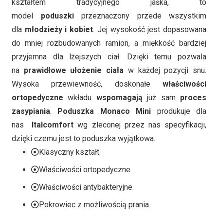
kształtem tradycyjnego jaśka, to
model
poduszki
przeznaczony przede wszystkim
dla
młodzieży i kobiet
. Jej wysokość jest dopasowana
do mniej rozbudowanych ramion, a miękkość bardziej
przyjemna dla lżejszych ciał. Dzięki temu pozwala
na
prawidłowe ułożenie ciała
w każdej pozycji snu.
Wysoka przewiewność, doskonałe
właściwości
ortopedyczne
wkładu
wspomagają
już sam
proces
zasypiania
.
Poduszka Monaco Mini
produkuje dla
nas
Italcomfort
wg zleconej przez nas specyfikacji,
dzięki czemu jest to poduszka wyjątkowa.
Klasyczny kształt.
Właściwości ortopedyczne.
Właściwości antybakteryjne.
Pokrowiec z możliwością prania.