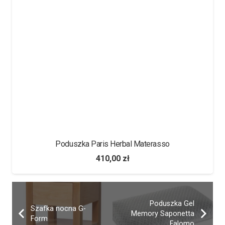
Poduszka Paris Herbal Materasso
410,00
zł
Poduszka Gel
Szafka nocna G-
Memory Saponetta
Form
Falomo