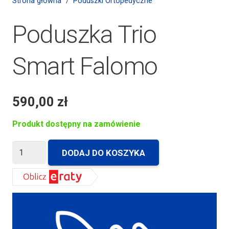
Strona główna
/
Poduszki Ortopedyczne
Poduszka Trio
Smart Falomo
590,00
zł
Produkt dostępny na zamówienie
ilość
DODAJ DO KOSZYKA
Poduszka
Trio
Smart
Falomo