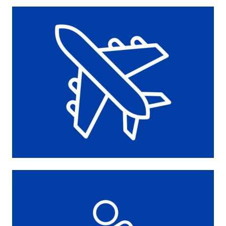
FINEZJA
6
SZTUK
2x30X50+2x50X90+2x70X140
FROTTE
KREM/POPIEL