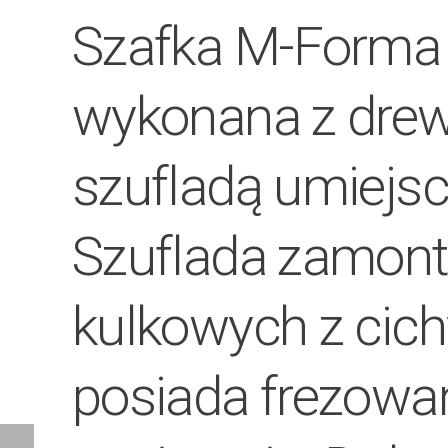
Szafka M-Forma 
wykonana z drew
szufladą umiejsc
Szuflada zamont
kulkowych z cic
posiada frezowan