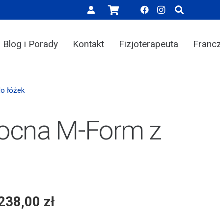
Blog i Porady
Kontakt
Fizjoterapeuta
Franc
do łóżek
nocna M-Form z
 238,00
zł