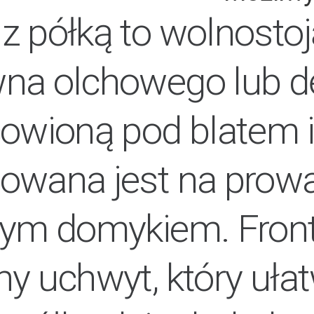
z półką to wolnostoj
na olchowego lub d
owioną pod blatem i
owana jest na prow
hym domykiem. Front
y uchwyt, który ułat