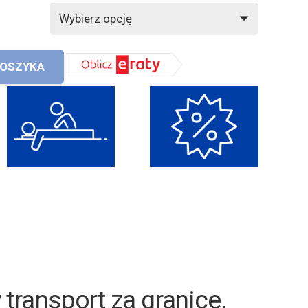
KOSZYKA
ransport za granice
.