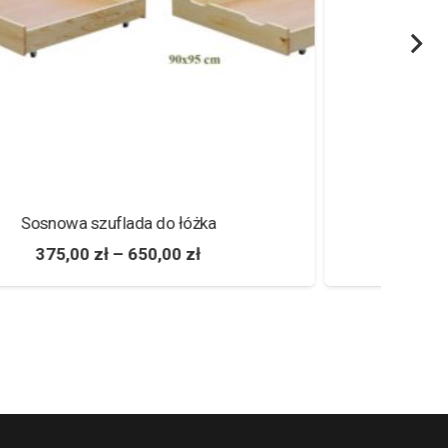
Szafka nocna S-Form z szufladami
1 666,00
zł
–
3 024,00
zł