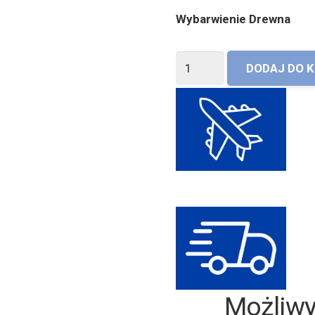
Wybarwienie Drewna
ilość
DODAJ DO 
Szafka
nocna
M-
Form
z
półką
Możliwy t