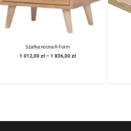
Sosnowa szuflada do łóżka
375,00
zł
–
650,00
zł