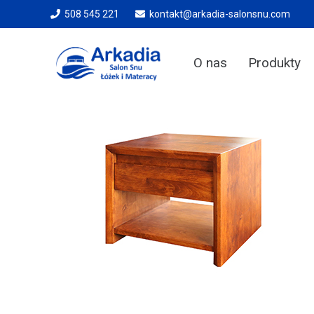
508 545 221
kontakt@arkadia-salonsnu.com
O nas
Produkty