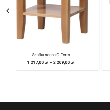
Szafka nocna R-Form
1 012,00
zł
–
1 836,00
zł