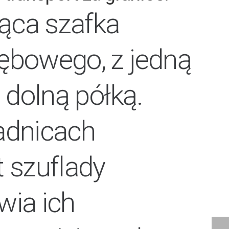
ąca szafka
ębowego, z jedną
 dolną półką.
adnicach
 szuflady
wia ich