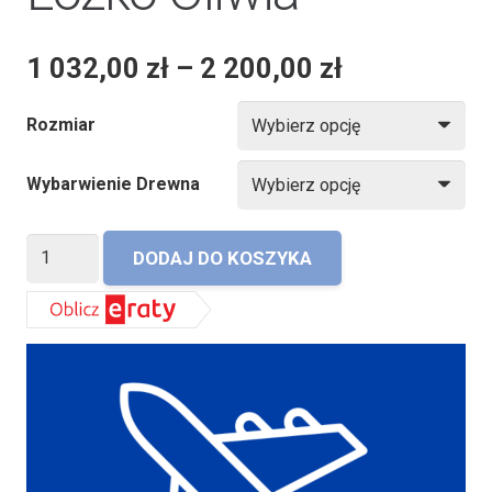
1 032,00
zł
–
2 200,00
zł
Rozmiar
Wybarwienie Drewna
ilość
DODAJ DO KOSZYKA
Łóżko
Oliwia