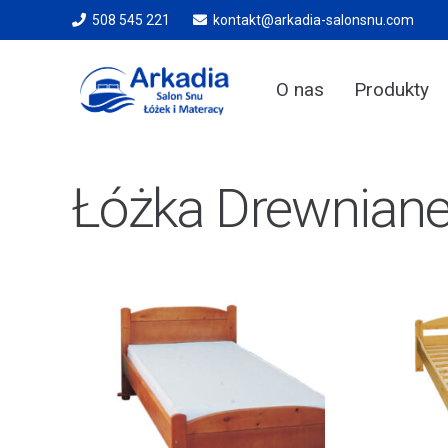
508 545 221
kontakt@arkadia-salonsnu.com
O nas
Produkty
Łóżka Drewnian