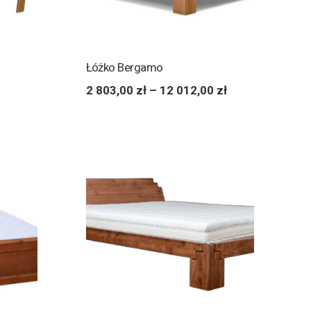
Łóżko Bergamo
2 803,00
zł
–
12 012,00
zł