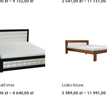
,00
zł
–
9 732,00
zł
2 541,00
zł
–
11 131,00
alifornia
Łóżko Kiruna
,00
zł
–
6 640,00
zł
3 589,00
zł
–
11 991,00