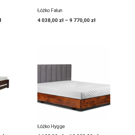
Łóżko Falun
ł
4 038,00
zł
–
9 770,00
zł
Łóżko Hygge