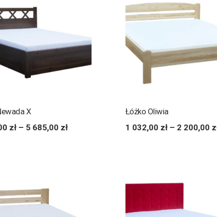
Newada X
Łóżko Oliwia
,00
zł
–
5 685,00
zł
1 032,00
zł
–
2 200,00
z