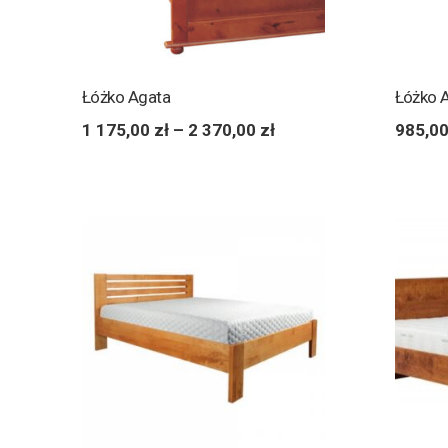
Łóżko Agata
Łóżko 
1 175,00
zł
–
2 370,00
zł
985,0