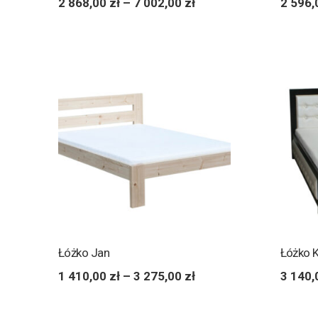
2 868,00
zł
–
7 002,00
zł
2 596
Łóżko Jan
Łóżko K
1 410,00
zł
–
3 275,00
zł
3 140