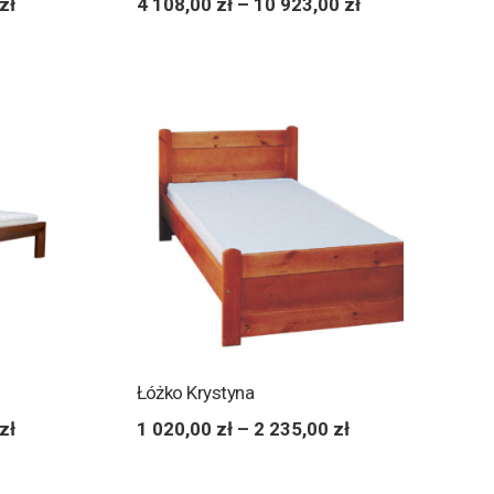
zł
4 108,00
zł
–
10 923,00
zł
Łóżko Krystyna
zł
1 020,00
zł
–
2 235,00
zł