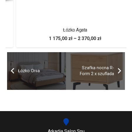
Łóżko Agata
1 175,00
zł
–
2 370,00
zł
Szafka nocna R-
Łóżko Orsa
Form 2 x szuflada
Arkadia Salon Snu