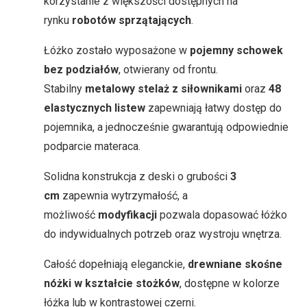
korzystanie z większości dostępnych na
rynku
robotów sprzątających
.
Łóżko zostało wyposażone w
pojemny schowek
bez podziałów
, otwierany od frontu.
Stabilny
metalowy stelaż z siłownikami
oraz
48
elastycznych listew
zapewniają łatwy dostęp do
pojemnika, a jednocześnie gwarantują odpowiednie
podparcie materaca.
Solidna konstrukcja z deski o grubości
3
cm
zapewnia wytrzymałość, a
możliwość
modyfikacji
pozwala dopasować łóżko
do indywidualnych potrzeb oraz wystroju wnętrza.
Całość dopełniają eleganckie,
drewniane skośne
nóżki w kształcie stożków
, dostępne w kolorze
łóżka lub w kontrastowej czerni.