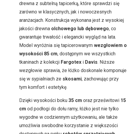
drewna z subtelną tapicerką, które sprawdzi się
zarówno w klasycznych, jak i nowoczesnych
aranżacjach. Konstrukcja wykonana jest z wysokiej
jakości drewna
olchowego lub dębowego
, co
gwarantuje trwałość i elegancki wygląd na lata.
Model wyróżnia się tapicerowanym
wezgłowiem o
wysokości 85 cm
, dostępnym we wszystkich
tkaninach z kolekcji
Fargotex
i
Davis
. Niższe
wezgłowie sprawia, że łóżko doskonale komponuje
się w sypialniach ze
skosami
, zachowując przy
tym komfort i estetykę.
Dzięki wysokości boku
35 cm
oraz prześwitowi
15
cm
od podłogi do dołu ramy, łóżko jest nie tylko
wygodne w codziennym użytkowaniu, ale także
umożliwia swobodne korzystanie z większości
dostępnych na rynku
robotów sprzątających
.