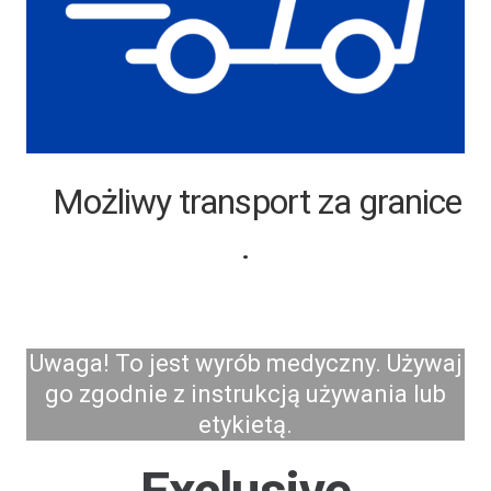
Możliwy transport za granice
.
Uwaga! To jest wyrób medyczny. Używaj
go zgodnie z instrukcją używania lub
etykietą.