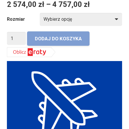
2 574,00
zł
–
4 757,00
zł
Rozmiar
ilość
DODAJ DO KOSZYKA
Materac
Exclusive
Senactive