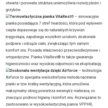
otwarta i porowata struktura uniemożliwia rozwój pleśni i
grzybów.
Termoelastyczna pianka VitaRest®
– innowacyjna
pianka posiadająca 7 stref twardości, która pod wpływem
ciepła dopasowuje się do naturalnych krzywizn
kręgosłupa, zapobiega wszelkim uciskom, doskonale
podpiera i odciąża ciało, zwiększając tym samym
komfort snu. Posiada właściwości przeciwodleżynowe i
ortopedyczne. Pianka VitaRest® to także gwarancja
higieniczności oraz wysokiej odporności na eksploatację.
Doskonała wentylacja dzięki Airforce
– technologia
Airforce to specjalna wielostrefowa metoda nacinania
pianki w tzw. kratkę wentylacyjną, która umożliwia
maksymalny obieg powietrza wewnątrz materaca, co
znacząco podnosi higienę i komfort snu. Rozwiązanie to
zastosowano w wysokoelastycznej piance VPPHR,