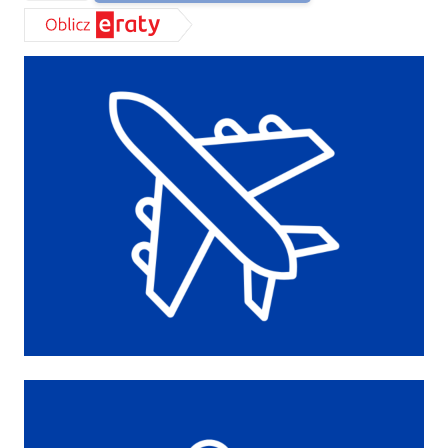
Premium
SleepMed
Dostawa
+
Wniesienie
GRATIS!