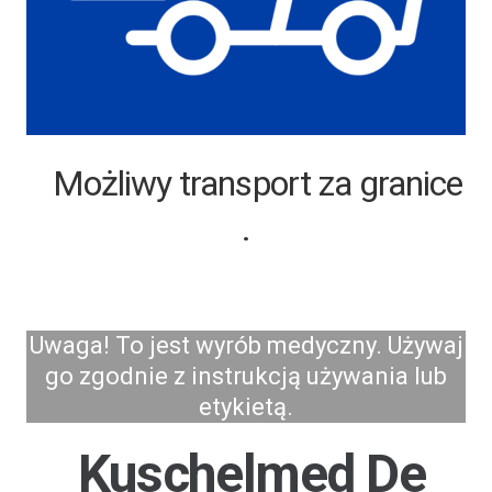
Możliwy transport za granice
.
Uwaga! To jest wyrób medyczny. Używaj
go zgodnie z instrukcją używania lub
etykietą.
Kuschelmed De