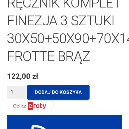
RĘCZNIK KOMPLET
FINEZJA 3 SZTUKI
30X50+50X90+70X1
FROTTE BRĄZ
122,00
zł
ilość
DODAJ DO KOSZYKA
RĘCZNIK
KOMPLET
FINEZJA
3