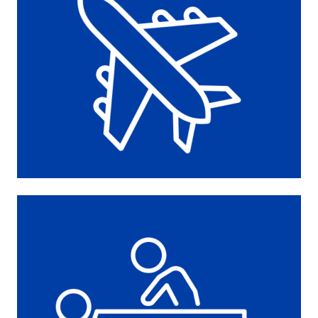
SZTUKI
30X50+50X90+70X140
FROTTE
BRĄZ