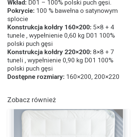
Wkład:
D01 – 100% polski puch gęsi.
Pokrycie:
100 % bawełna o satynowym
splocie
Konstrukcja kołdry 160×200:
5×8 + 4
tunele , wypełnienie 0,60 kg D01 100%
polski puch gęsi
Konstrukcja kołdry 220×200:
8×8 + 7
tuneli , wypełnienie 0,90 kg D01 100%
polski puch gęsi
Dostępne rozmiary:
160×200, 200×220
Zobacz również