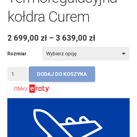
kołdra Curem
2 699,00
zł
–
3 639,00
zł
Rozmiar
ilość
DODAJ DO KOSZYKA
Termoregulacyjna
kołdra
Curem