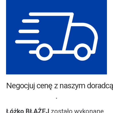
Negocjuj cenę z naszym doradcą
.
Łóżko BŁAŻEJ
zostało wykonane