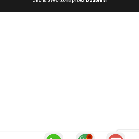
Strona stworzona przez
DoubleM