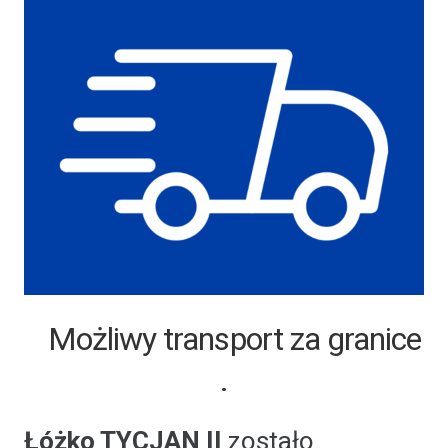
Możliwy transport za granice
.
Łóżko TYCJAN II
zostało