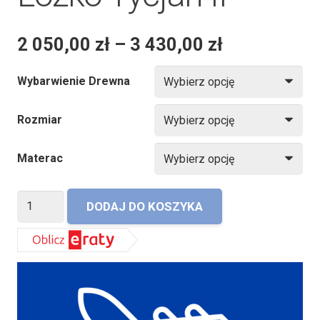
2 050,00
zł
–
3 430,00
zł
Wybarwienie Drewna
Rozmiar
Materac
ilość
DODAJ DO KOSZYKA
Łóżko
Tycjan
II