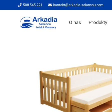
508 545 221
kontakt@arkadia-salonsnu.com
O nas
Produkty