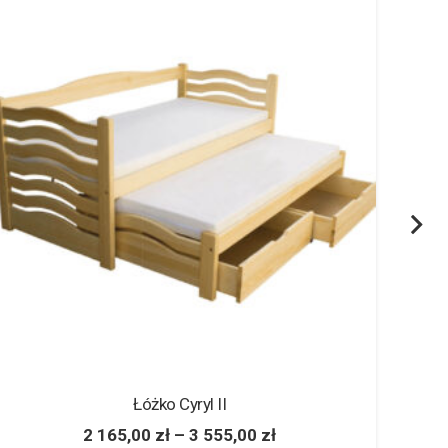
Łóżko Cyryl II
2 165,00
zł
–
3 555,00
zł