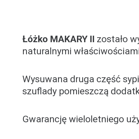
Łóżko MAKARY II
zostało wy
naturalnymi właściwościami
Wysuwana druga część sypia
szuflady pomieszczą dodatko
Gwarancję wieloletniego uży