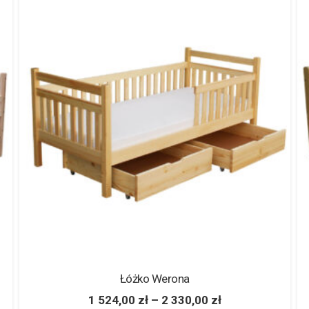
Łóżko Werona
1 524,00
zł
–
2 330,00
zł