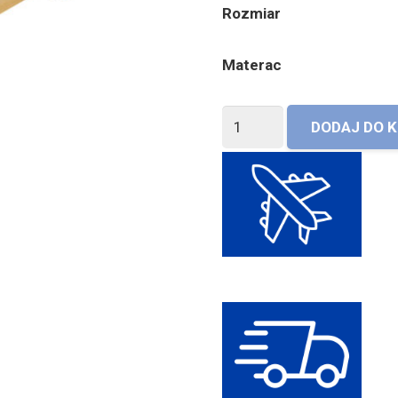
Rozmiar
Materac
ilość
DODAJ DO 
Łóżko
Makary
II