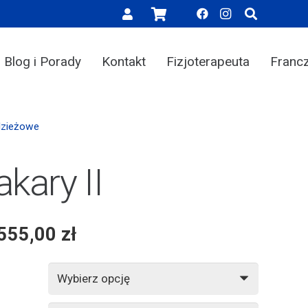
Blog i Porady
Kontakt
Fizjoterapeuta
Franc
dzieżowe
kary II
 555,00
zł