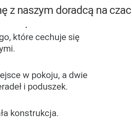
nę z naszym doradcą na czac
.
o, które cechuje się
ymi.
jsce w pokoju, a dwie
eradeł i poduszek.
ła konstrukcja.