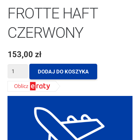
FROTTE HAFT
CZERWONY
153,00
zł
ilość
DODAJ DO KOSZYKA
RĘCZNIK
KOMPLET
ARTI
3
SZTUKI
FROTTE
HAFT
CZERWONY